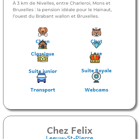
À 3 km de Nivelles, entre Charleroi, Mons et
Bruxelles : la pension idéale pour le Hainaut,
l’ouest du Brabant wallon et Bruxelles.
Chien
Chat
Luxe
Classique
Suite Royale
Suite junior
Transport
Webcams
Chez Felix
Leeuw-St-Pierre