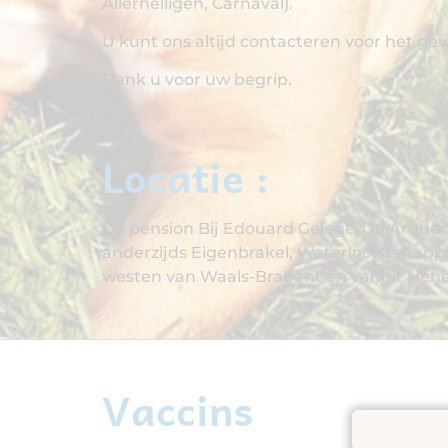
Allerheiligen, Carnaval).
U kunt ons altijd contacteren voor het g
Dank u voor uw begrip.
Locatie :
De pension Bij Edouard Gelegen in Arquenn
anderzijds Eigenbrakel, Waterloo, Genappe
westen van Waals-Brabant en vanuit He
Vaccins