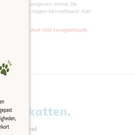
wij uw dier weigeren. Hond: De
als het vaccin tegen kennelhoest. Kat:
t het voorschot niet terugbetaald.
en & katten.
 uw metgezel