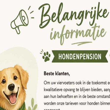
n meegebracht met uw hond of kat. Zonder dit kunnen 
ziekte, hepatitis, parvo) moeten up-to-date zijn, even
gevuld boekje, wordt de hond niet toegelaten en word
rd : Klassiek voor hond
ants platteland: de ideale omgeving voor