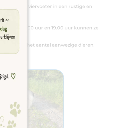
pension uw viervoeter in een rustige en
 is. Tussen 8.00 uur en 19.00 uur kunnen ze
het weer en het aantal aanwezige dieren.