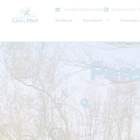
info@clebsmed.be
Arquennes : 
Welkom
Pensions
Diensten
Pens
10 Av Grand'P