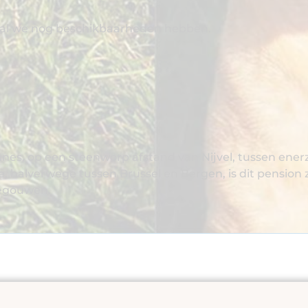
eval we nog beschikbaarheden hebben.
es, op een steenworp afstand van Nijvel, tussen enerzij
, halverwege tussen Brussel en Bergen, is dit pension 
negouwen.