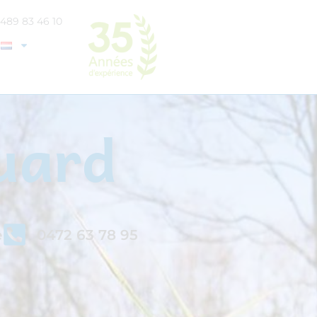
0489 83 46 10
ouard
e
0472 63 78 95