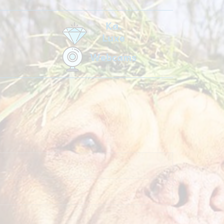
Ka.
e
Luxe
Webcams