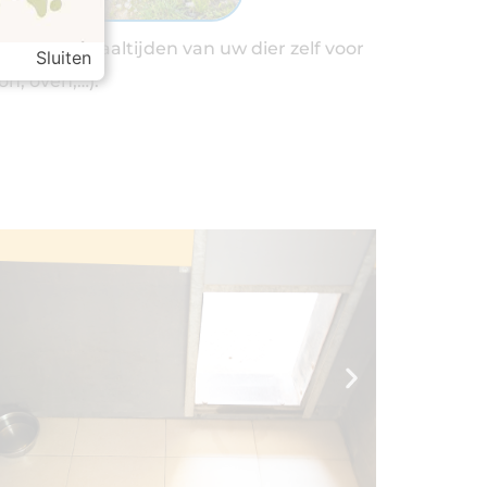
id om de maaltijden van uw dier zelf voor
Sluiten
n, oven,…).