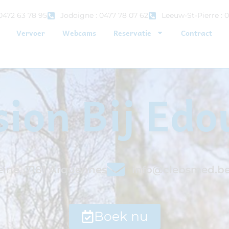
0472 63 78 95
Jodoigne : 0477 78 07 62
Leeuw-St-Pierre : 
Vervoer
Webcams
Reservatie
Contract
ion Bij Ed
eine, 7181 Arquennes
info@clebsmed.b
Boek nu