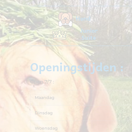
Hond
Junior
Suite
Openingstijden :
Open 7/7 :
Maandag
Dinsdag
Woensdag