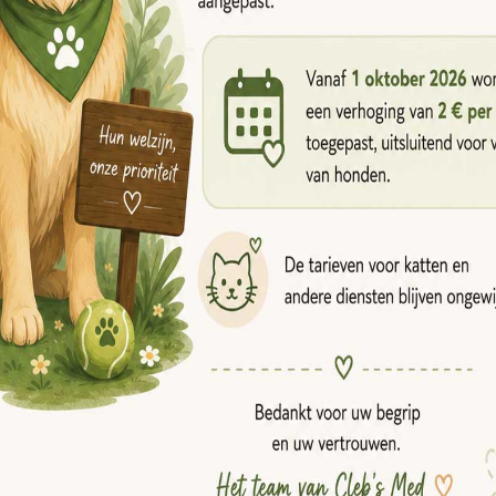
teland
, de pension bij Edouard verwelkomt onze dieren
n verwarmde ruimte, die het hele jaar door toegankelijk
inde weiden van 450 m²
beschikbaar, afhankelijk van 
len en ontspannen