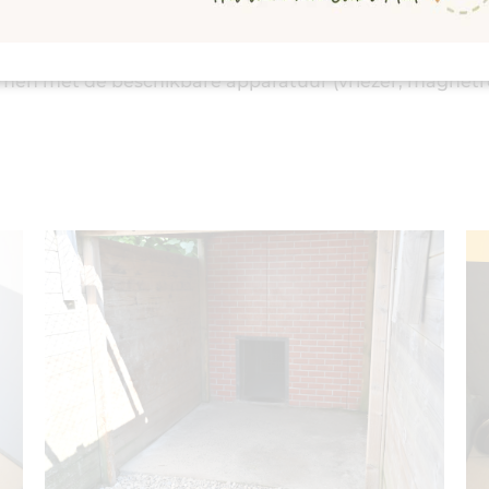
en wij nauwgezet uw instructies. U heeft de mogelijkhe
armen met de beschikbare apparatuur (vriezer, magnetro