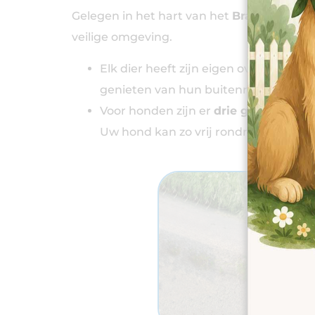
Gelegen in het hart van het
Brabants plat
veilige omgeving.
Elk dier heeft zijn eigen overdekte e
genieten van hun buitenruimte.
Voor honden zijn er
drie grote omhe
Uw hond kan zo vrij rondrennen, spe