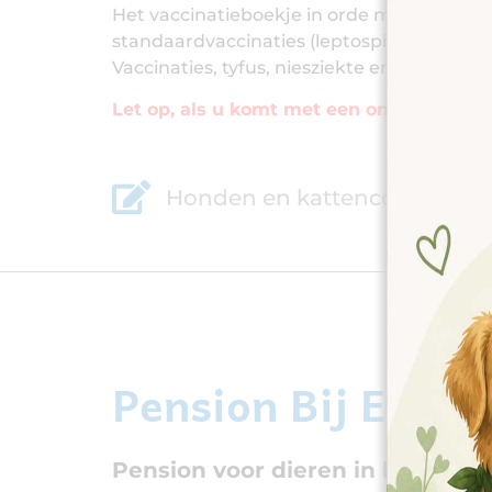
Het vaccinatieboekje in orde moet worde
standaardvaccinaties (leptospirose, honden
Vaccinaties, tyfus, niesziekte en leukose.
Let op, als u komt met een onvolledig in
Honden en kattencontract
Pension Bij Edoua
Pension voor dieren in het Brab